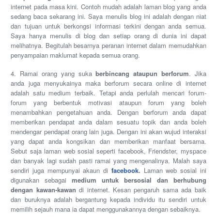
internet pada masa kini. Contoh mudah adalah laman blog yang anda
sedang baca sekarang ini. Saya menulis blog ini adalah dengan niat
dan tujuan untuk berkongsi informasi terkini dengan anda semua.
Saya hanya menulis di blog dan setiap orang di dunia ini dapat
melihatnya. Begitulah besarnya peranan internet dalam memudahkan
penyampaian maklumat kepada semua orang.
4. Ramai orang yang suka
berbincang ataupun berforum
. Jika
anda juga menyukainya maka berforum secara online di internet
adalah satu medium terbaik. Tetapi anda perlulah mencari forum-
forum yang berbentuk motivasi ataupun forum yang boleh
menambahkan pengetahuan anda. Dengan berforum anda dapat
memberikan pendapat anda dalam sesuatu topik dan anda boleh
mendengar pendapat orang lain juga. Dengan ini akan wujud interaksi
yang dapat anda kongsikan dan memberikan manfaat bersama.
Sebut saja laman web sosial seperti facebook, Friendster, myspace
dan banyak lagi sudah pasti ramai yang mengenalinya. Malah saya
sendiri juga mempunyai akaun di
facebook
.
Laman web sosial ini
digunakan sebagai
medium untuk bersosial dan berhubung
dengan kawan-kawan
di internet. Kesan pengaruh sama ada baik
dan buruknya adalah bergantung kepada individu itu sendiri untuk
memilih sejauh mana ia dapat menggunakannya dengan sebaiknya.