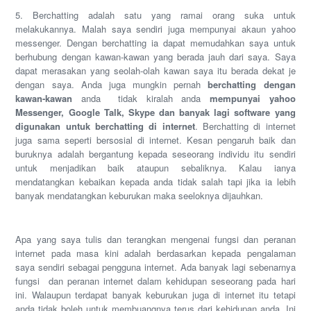
5. Berchatting adalah satu yang ramai orang suka untuk
melakukannya. Malah saya sendiri juga mempunyai akaun yahoo
messenger. Dengan berchatting ia dapat memudahkan saya untuk
berhubung dengan kawan-kawan yang berada jauh dari saya. Saya
dapat merasakan yang seolah-olah kawan saya itu berada dekat je
dengan saya. Anda juga mungkin pernah
berchatting dengan
kawan-kawan
anda tidak kiralah anda
mempunyai yahoo
Messenger, Google Talk, Skype dan banyak lagi software yang
digunakan untuk berchatting di internet
. Berchatting di internet
juga sama seperti bersosial di internet. Kesan pengaruh baik dan
buruknya adalah bergantung kepada seseorang individu itu sendiri
untuk menjadikan baik ataupun sebaliknya. Kalau ianya
mendatangkan kebaikan kepada anda tidak salah tapi jika ia lebih
banyak mendatangkan keburukan maka seeloknya dijauhkan.
Apa yang saya tulis dan terangkan mengenai fungsi dan peranan
internet pada masa kini adalah berdasarkan kepada pengalaman
saya sendiri sebagai pengguna internet. Ada banyak lagi sebenarnya
fungsi dan peranan internet dalam kehidupan seseorang pada hari
ini. Walaupun terdapat banyak keburukan juga di internet itu tetapi
anda tidak boleh untuk membuangnya terus dari kehidupan anda. Ini