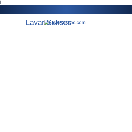
l
Layar Sukses