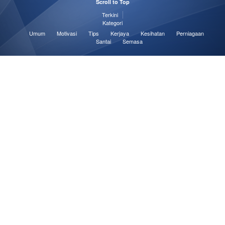
Scroll to Top
Terkini
Kategori
Umum
Motivasi
Tips
Kerjaya
Kesihatan
Perniagaan
Santai
Semasa