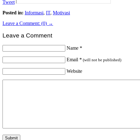
Tweet
Posted in:
Informasi
,
IT
,
Motivasi
Leave a Comment: (0) →
Leave a Comment
Name
*
Email
*
(will not be published)
Website