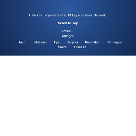
Hakcipta Terpelihara © 2013
Layar Sukses Network
.
Scroll to Top
Terkini
Kategori
Umum
Motivasi
Tips
Kerjaya
Kesihatan
Perniagaan
Santai
Semasa