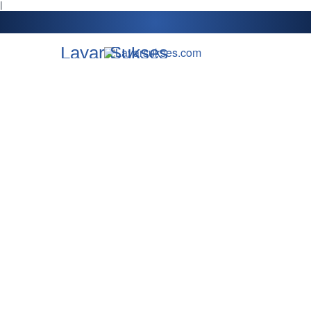
l
Layar Sukses