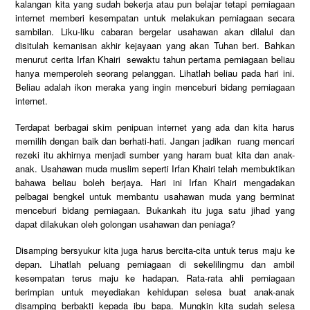
kalangan kita yang sudah bekerja atau pun belajar tetapi perniagaan
internet memberi kesempatan untuk melakukan perniagaan secara
sambilan. Liku-liku cabaran bergelar usahawan akan dilalui dan
disitulah kemanisan akhir kejayaan yang akan Tuhan beri. Bahkan
menurut cerita Irfan Khairi sewaktu tahun pertama perniagaan beliau
hanya memperoleh seorang pelanggan. Lihatlah beliau pada hari ini.
Beliau adalah ikon meraka yang ingin menceburi bidang perniagaan
internet.
Terdapat berbagai skim penipuan internet yang ada dan kita harus
memilih dengan baik dan berhati-hati. Jangan jadikan ruang mencari
rezeki itu akhirnya menjadi sumber yang haram buat kita dan anak-
anak. Usahawan muda muslim seperti Irfan Khairi telah membuktikan
bahawa beliau boleh berjaya. Hari ini Irfan Khairi mengadakan
pelbagai bengkel untuk membantu usahawan muda yang berminat
menceburi bidang perniagaan. Bukankah itu juga satu jihad yang
dapat dilakukan oleh golongan usahawan dan peniaga?
Disamping bersyukur kita juga harus bercita-cita untuk terus maju ke
depan. Lihatlah peluang perniagaan di sekelilingmu dan ambil
kesempatan terus maju ke hadapan. Rata-rata ahli perniagaan
berimpian untuk meyediakan kehidupan selesa buat anak-anak
disamping berbakti kepada ibu bapa. Mungkin kita sudah selesa