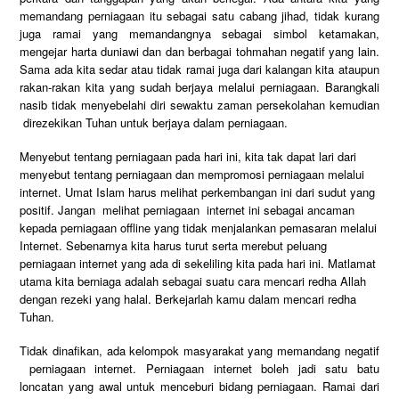
memandang perniagaan itu sebagai satu cabang jihad, tidak kurang
juga ramai yang memandangnya sebagai simbol ketamakan,
mengejar harta duniawi dan dan berbagai tohmahan negatif yang lain.
Sama ada kita sedar atau tidak ramai juga dari kalangan kita ataupun
rakan-rakan kita yang sudah berjaya melalui perniagaan. Barangkali
nasib tidak menyebelahi diri sewaktu zaman persekolahan kemudian
direzekikan Tuhan untuk berjaya dalam perniagaan.
Menyebut tentang perniagaan pada hari ini, kita tak dapat lari dari
menyebut tentang perniagaan dan mempromosi perniagaan melalui
internet. Umat Islam harus melihat perkembangan ini dari sudut yang
positif. Jangan melihat perniagaan internet ini sebagai ancaman
kepada perniagaan offline yang tidak menjalankan pemasaran melalui
Internet. Sebenarnya kita harus turut serta merebut peluang
perniagaan internet yang ada di sekeliling kita pada hari ini. Matlamat
utama kita berniaga adalah sebagai suatu cara mencari redha Allah
dengan rezeki yang halal. Berkejarlah kamu dalam mencari redha
Tuhan.
Tidak dinafikan, ada kelompok masyarakat yang memandang negatif
perniagaan internet. Perniagaan internet boleh jadi satu batu
loncatan yang awal untuk menceburi bidang perniagaan. Ramai dari