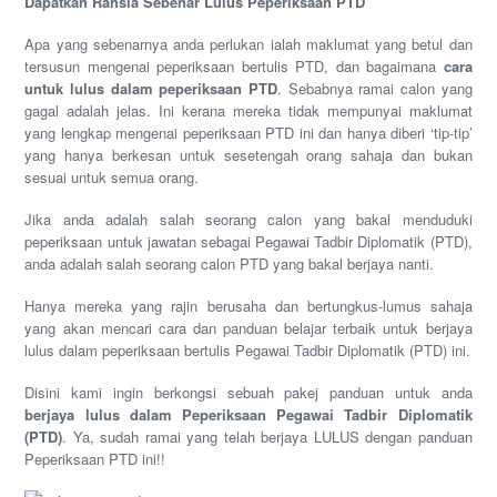
Dapatkan Rahsia Sebenar Lulus Peperiksaan PTD
Apa yang sebenarnya anda perlukan ialah maklumat yang betul dan
tersusun mengenai peperiksaan bertulis PTD, dan bagaimana
cara
untuk lulus dalam peperiksaan PTD
. Sebabnya ramai calon yang
gagal adalah jelas. Ini kerana mereka tidak mempunyai maklumat
yang lengkap mengenai peperiksaan PTD ini dan hanya diberi ‘tip-tip’
yang hanya berkesan untuk sesetengah orang sahaja dan bukan
sesuai untuk semua orang.
Jika anda adalah salah seorang calon yang bakal menduduki
peperiksaan untuk jawatan sebagai Pegawai Tadbir Diplomatik (PTD),
anda adalah salah seorang calon PTD yang bakal berjaya nanti.
Hanya mereka yang rajin berusaha dan bertungkus-lumus sahaja
yang akan mencari cara dan panduan belajar terbaik untuk berjaya
lulus dalam peperiksaan bertulis Pegawai Tadbir Diplomatik (PTD) ini.
Disini kami ingin berkongsi sebuah pakej panduan untuk anda
berjaya lulus dalam Peperiksaan Pegawai Tadbir Diplomatik
(PTD)
. Ya, sudah ramai yang telah berjaya LULUS dengan panduan
Peperiksaan PTD ini!!