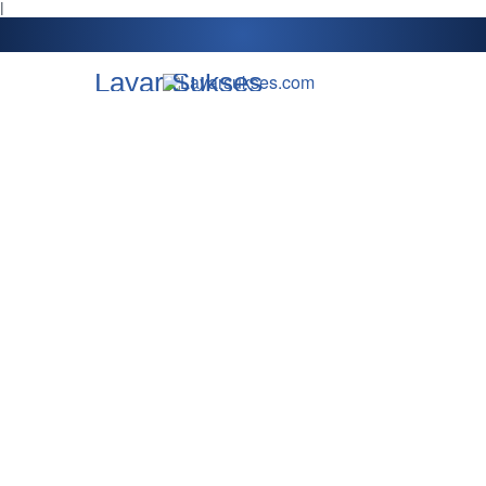
l
Layar Sukses