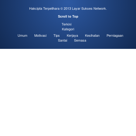
Hakcipta Terpelihara © 2013
Layar Sukses Network
.
Scroll to Top
Terkini
Kategori
Umum
Motivasi
Tips
Kerjaya
Kesihatan
Perniagaan
Santai
Semasa