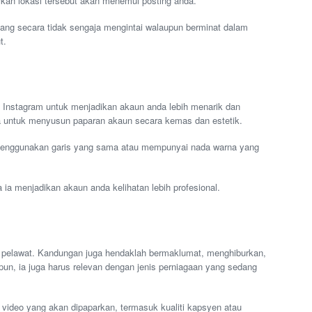
kan lokasi tersebut akan menemui posting anda.
yang secara tidak sengaja mengintai walaupun berminat dalam
t.
ed Instagram untuk menjadikan akaun anda lebih menarik dan
a untuk menyusun paparan akaun secara kemas dan estetik.
 menggunakan garis yang sama atau mempunyai nada warna yang
 ia menjadikan akaun anda kelihatan lebih profesional.
a pelawat. Kandungan juga hendaklah bermaklumat, menghiburkan,
pun, ia juga harus relevan dengan jenis perniagaan yang sedang
n video yang akan dipaparkan, termasuk kualiti kapsyen atau