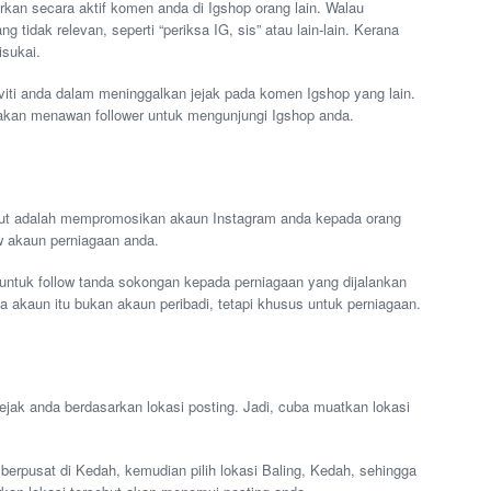
rkan secara aktif komen anda di Igshop orang lain. Walau
tidak relevan, seperti “periksa IG, sis” atau lain-lain. Kerana
isukai.
iviti anda dalam meninggalkan jejak pada komen Igshop yang lain.
akan menawan follower untuk mengunjungi Igshop anda.
ut adalah mempromosikan akaun Instagram anda kepada orang
ow akaun perniagaan anda.
untuk follow tanda sokongan kepada perniagaan yang dijalankan
na akaun itu bukan akaun peribadi, tetapi khusus untuk perniagaan.
ejak anda berdasarkan lokasi posting. Jadi, cuba muatkan lokasi
 berpusat di Kedah, kemudian pilih lokasi Baling, Kedah, sehingga