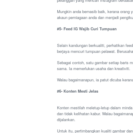
pelanggan yang mencari Instagram berdasar
Mungkin anda bernasib baik, kerana orang 
akaun perniagaan anda dan menjadi pengiku
#5- Feed IG Wajib Curi Tumpuan
Selain kandungan berkualiti, perhatikan fe
berjaya mencuri tumpuan pelawat. Berusah
Sebagai contoh, satu gambar setiap baris
sama. Ia memerlukan usaha dan kreativiti.
Walau bagaimanapun, ia patut dicuba kerana
#6- Konten Mesti Jelas
Konten mestilah meletup-letup dalam mind
dan tidak kelihatan kabur. Walau bagaimana
dijalankan.
Untuk itu, pertimbangkan kualiti gambar da