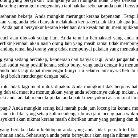
eorang yang bersyukur? Mungkin ya dan mungkin tidak. Saya berkata 
a sering merungut mengenainya tapi hakikat sebenar anda patut bersy
as seharian bekerja. Anda mungkin merungut kerana kepenatan. Tetapi
kkan yang anda telah banyak melakukan kerja-kerja tak kira lah apa ju
 Anda patut bersyukur kerana keletihan dan kesakitan itu menunjukkan k
cuci atau digosok setiap hari. Anda tahu itu bermaksud yang anda m
rfikir kembali akan nasib orang lain yang masih ramai tidak mempun
nding ramai lagi orang yang tidak mempunyai pakaian yang mencukup
ng yang sedang bercakap, kenderaan dan banyak lagi. Anda janganlah 
dari sudut yang positif kerana setiap bunyi yang anda dengar itu men
 anda tidak lagi dapat mendengar bunyi itu selama-lamanya. Oleh itu
h lagi boleh mendengar dengan baik.
an itu tidak lagi muat untuk dipakai. Anda mungkin tidak berpuas
 dah tak muat itu menunjukkan yang anda sebenarnya cukup makan. Anda
ki anda adalah mencukupi dan anda patut mensyukuri atas nikmat itu
pagi? Anda mungkin sering kali marah pada jam loceng itu kerana me
k anda terfikir yang setiap kali mendengar bunyi jam loceng pada wakt
syukuri akan nikmat kerana masih diberikan umur yang panjang dan d
ang berlaku dalam kehidupan anda yang anda tidak pernah terfikir a
eharian anda. Seharusnya anda perlu bersyukur akan segala nikmat yan