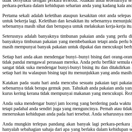
tidak bersyukur dengan perkara tersebut. Adakah anda sebenarnya s
perkara-perkara dalam kehidupan seharian anda yang kadang kala and
Pertama sekali adalah keletihan ataupun kesakitan otot anda selep
untuk bekerja lagi. Keletihan dan kesakitan itu sebenarnya menunju
sebenarnya masih sihat dan berupaya untuk melakukan kerja-kerja itu.
Seterusnya adalah banyaknya timbunan pakaian anda yang perlu di
banyaknya timbunan pakaian yang membebankan tetapi anda perlu be
masih mempunyai banyak pakaian untuk dipakai dan mencukupi berba
Setiap hari anda akan mendengar bunyi–bunyi bising dari orang-ora
tidak pandai mengawal perasaan mereka. Anda perlu berfikir semula 
sangat tidak suka mendengar bunyi-bunyi bising itu dan ditakdirkan
setiap hari itu walaupun bising tapi itu menunjukkan yang anda masi
Katakan pada suatu hari anda mencuba sesuatu pakaian tapi pakai
sebenarnya tidak berapa gemuk pun. Tahukah anda pakaian anda yang
kurus kering kerana tidak mempunyai makanan yang mencukupi. Reze
Anda suka mendengar bunyi jam loceng yang berdering pada waktu 
tetapi padahal anda sendiri juga yang menguncinya. Pernah atau tida
meneruskan kehidupan anda pada hari tersebut. Anda seharusnya men
Anda mungkin terlepas pandang akan banyak lagi perkara-perkara y
hanyalah sebahagian sahaja dari apa yang berlaku dalam kehidupan s