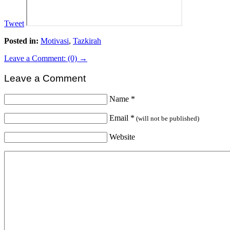
Tweet
Posted in:
Motivasi
,
Tazkirah
Leave a Comment: (0) →
Leave a Comment
Name
*
Email
*
(will not be published)
Website