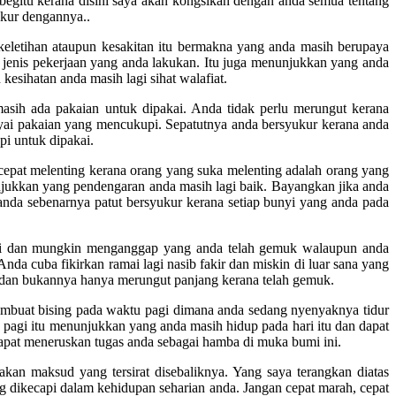
begitu kerana disini saya akan kongsikan dengan anda semua tentang
ukur dengannya..
 keletihan ataupun kesakitan itu bermakna yang anda masih berupaya
a jenis pekerjaan yang anda lakukan. Itu juga menunjukkan yang anda
esihatan anda masih lagi sihat walafiat.
asih ada pakaian untuk dipakai. Anda tidak perlu merungut kerana
yai pakaian yang mencukupi. Sepatutnya anda bersyukur kerana anda
i untuk dipakai.
cepat melenting kerana orang yang suka melenting adalah orang yang
unjukkan yang pendengaran anda masih lagi baik. Bayangkan jika anda
 anda sebenarnya patut bersyukur kerana setiap bunyi yang anda pada
 hati dan mungkin menganggap yang anda telah gemuk walaupun anda
 cuba fikirkan ramai lagi nasib fakir dan miskin di luar sana yang
 dan bukannya hanya merungut panjang kerana telah gemuk.
mbuat bising pada waktu pagi dimana anda sedang nyenyaknya tidur
u pagi itu menunjukkan yang anda masih hidup pada hari itu dan dapat
apat meneruskan tugas anda sebagai hamba di muka bumi ini.
kan maksud yang tersirat disebaliknya. Yang saya terangkan diatas
g dikecapi dalam kehidupan seharian anda. Jangan cepat marah, cepat