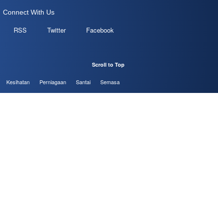
Connect With Us
RSS
Twitter
Facebook
Scroll to Top
Kesihatan
Perniagaan
Santai
Semasa