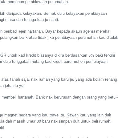
untuk memohon pembiayaan perumahan.
bih daripada kelayakan. Semak dulu kelayakan pembiayaan
i masa dan tenaga kau je nanti.
n peribadi ejen hartanah. Bayar kepada akaun agensi mereka.
ulangkan balik atau tidak jika pembiayaan perumahan kau ditolak
DSR untuk kad kredit biasanya dikira berdasarkan 5% baki terkini
ar dulu tunggakan hutang kad kredit baru mohon pembiayaan
 atas tanah saja, nak rumah yang baru je, yang ada kolam renang
n jatuh la ye.
m membeli hartanah. Bank nak berurusan dengan orang yang betul-
ge magnet negara yang kau travel tu. Kawan kau yang lain duk
pula dah masuk umur 30 baru nak simpan duit untuk beli rumah.
ah!