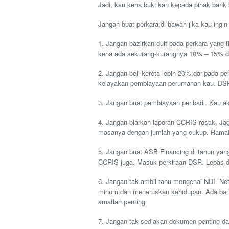
Jadi, kau kena buktikan kepada pihak bank
Jangan buat perkara di bawah jika kau ingi
1. Jangan bazirkan duit pada perkara yang t
kena ada sekurang-kurangnya 10% – 15% da
2. Jangan beli kereta lebih 20% daripada p
kelayakan pembiayaan perumahan kau. DSR 
3. Jangan buat pembiayaan peribadi. Kau akan
4. Jangan biarkan laporan CCRIS rosak. Ja
masanya dengan jumlah yang cukup. Ramai
5. Jangan buat ASB Financing di tahun ya
CCRIS juga. Masuk perkiraan DSR. Lepas da
6. Jangan tak ambil tahu mengenai NDI. Ne
minum dan meneruskan kehidupan. Ada ban
amatlah penting.
7. Jangan tak sediakan dokumen penting d