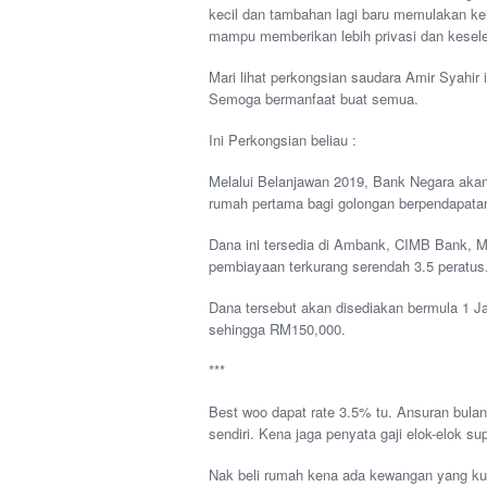
kecil dan tambahan lagi baru memulakan ke
mampu memberikan lebih privasi dan kesele
Mari lihat perkongsian saudara Amir Syahir 
Semoga bermanfaat buat semua.
Ini Perkongsian beliau :
Melalui Belanjawan 2019, Bank Negara aka
rumah pertama bagi golongan berpendapatan
Dana ini tersedia di Ambank, CIMB Bank, 
pembiayaan terkurang serendah 3.5 peratus
Dana tersebut akan disediakan bermula 1 J
sehingga RM150,000.
***
Best woo dapat rate 3.5% tu. Ansuran bulan
sendiri. Kena jaga penyata gaji elok-elok 
Nak beli rumah kena ada kewangan yang ku