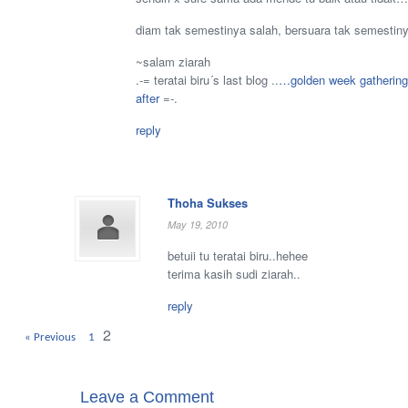
diam tak semestinya salah, bersuara tak semestin
~salam ziarah
.-= teratai biru´s last blog ..
…golden week gatherin
after
=-.
reply
Thoha Sukses
May 19, 2010
betuii tu teratai biru..hehee
terima kasih sudi ziarah..
reply
2
« Previous
1
Leave a Comment