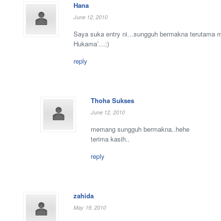
Hana
June 12, 2010
Saya suka entry ni…sungguh bermakna terutama m
Hukama’…;)
reply
Thoha Sukses
June 12, 2010
memang sungguh bermakna..hehe
terima kasih..
reply
zahida
May 19, 2010