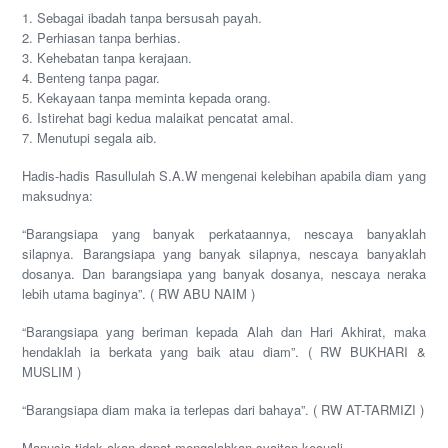
1. Sebagai ibadah tanpa bersusah payah.
2. Perhiasan tanpa berhias.
3. Kehebatan tanpa kerajaan.
4. Benteng tanpa pagar.
5. Kekayaan tanpa meminta kepada orang.
6. Istirehat bagi kedua malaikat pencatat amal.
7. Menutupi segala aib.
Hadis-hadis Rasullulah S.A.W mengenai kelebihan apabila diam yang
maksudnya:
“Barangsiapa yang banyak perkataannya, nescaya banyaklah
silapnya. Barangsiapa yang banyak silapnya, nescaya banyaklah
dosanya. Dan barangsiapa yang banyak dosanya, nescaya neraka
lebih utama baginya”. ( RW ABU NAIM )
“Barangsiapa yang beriman kepada Alah dan Hari Akhirat, maka
hendaklah ia berkata yang baik atau diam”. ( RW BUKHARI &
MUSLIM )
“Barangsiapa diam maka ia terlepas dari bahaya”. ( RW AT-TARMIZI )
Manusia tidak akan dapat mengalahkan syaitan kecuali