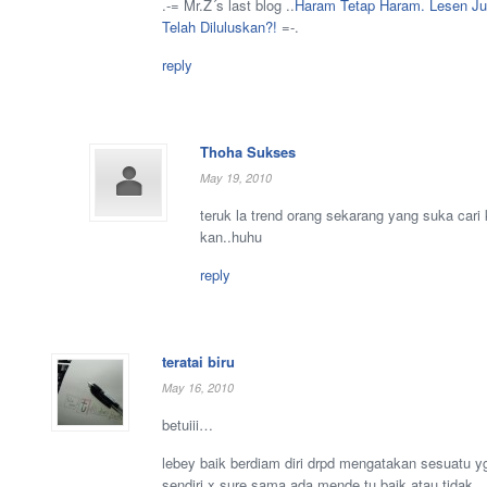
.-= Mr.Z´s last blog ..
Haram Tetap Haram. Lesen Ju
Telah Diluluskan?!
=-.
reply
Thoha Sukses
May 19, 2010
teruk la trend orang sekarang yang suka cari 
kan..huhu
reply
teratai biru
May 16, 2010
betuiii…
lebey baik berdiam diri drpd mengatakan sesuatu yg
sendiri x sure sama ada mende tu baik atau tidak