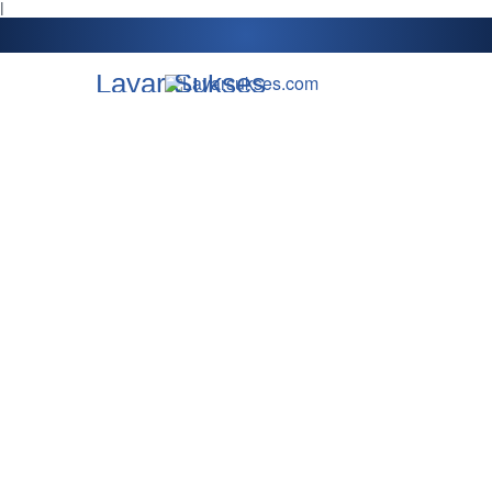
l
Layar Sukses