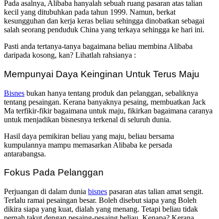
Pada asalnya, Alibaba hanyalah sebuah ruang pasaran atas talian
kecil yang ditubuhkan pada tahun 1999. Namun, berkat
kesungguhan dan kerja keras beliau sehingga dinobatkan sebagai
salah seorang penduduk China yang terkaya sehingga ke hari ini.
Pasti anda tertanya-tanya bagaimana beliau membina Alibaba
daripada kosong, kan? Lihatlah rahsianya :
Mempunyai Daya Keinginan Untuk Terus Maju
Bisnes
bukan hanya tentang produk dan pelanggan, sebaliknya
tentang pesaingan. Kerana banyaknya pesaing, membuatkan Jack
Ma terfikir-fikir bagaimana untuk maju, fikirkan bagaimana caranya
untuk menjadikan bisnesnya terkenal di seluruh dunia.
Hasil daya pemikiran beliau yang maju, beliau bersama
kumpulannya mampu memasarkan Alibaba ke persada
antarabangsa.
Fokus Pada Pelanggan
Perjuangan di dalam dunia
bisnes
pasaran atas talian amat sengit.
Terlalu ramai pesaingan besar. Boleh disebut siapa yang Boleh
dikira siapa yang kuat, dialah yang menang. Tetapi beliau tidak
pernah takut dengan pesaing-pesaing beliau. Kenapa? Kerana