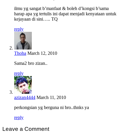
ilmu yg sangat b’manfaat & boleh d’kongsi b’sama
harap apa yg tertulis ini dapat menjadi kenyataan untuk
kejayaan di sini….. TQ
reply
Thoha
March 12, 2010
Sama2 bro zizan..
reply
azizan4444
March 11, 2010
perkongsian yg berguna ni bro..thnks ya
reply
Leave a Comment