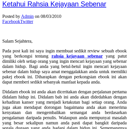
Ketahui Rahsia Kejayaan Sebenar
Posted by
Admin
on 08/03/2010
Facebook
Twitter
Salam Sejahtera,
Pada post kali ini saya ingin membuat sedikit review sebuah ebook
yang berkongsi tentang
rahsia kejayaan sebenar
yang patut
dimiliki oleh setiap orang yang ingin mencari kejayaan yang sebenar
dalam hidup. Bagi anda yang betul-betul ingin mencari kejayaan
sebenar dalam hidup saya amat menggalakkan anda untuk memiliki
pakej ebook ini. Diharapkan dengan perkongsian ebook ini akan
dapat memberi sedikit sebanyak manfaat kepada anda.
Didalam ebook ini anda akan diceritakan dengan perjalanan pertama
didalam hidup ini. Didalam bab ini anda akan didedahkan dengan
kehadiran kanser yang menjadi ketakutan bagi setiap orang. Anda
juga akan mendapat dorongan bagaimana anda akan menerima
kenyataan dan mengembalikan semangat anda berdasarkan
pengalaman daripada penulis. Walaupun anda mempunyai masalah
yang besar sekalipun namun anda pasti dapat bangkit daripada
segala dugaan yang anda hadapi dalam hidup ini. Sememangnya