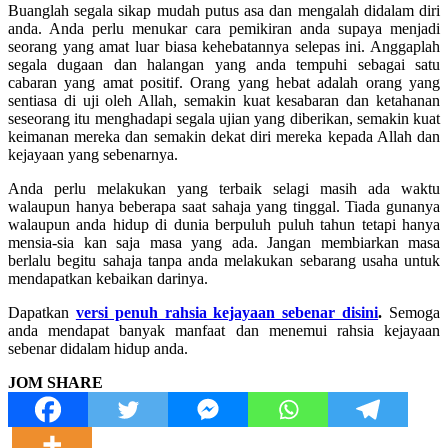
Buanglah segala sikap mudah putus asa dan mengalah didalam diri
anda. Anda perlu menukar cara pemikiran anda supaya menjadi
seorang yang amat luar biasa kehebatannya selepas ini. Anggaplah
segala dugaan dan halangan yang anda tempuhi sebagai satu
cabaran yang amat positif. Orang yang hebat adalah orang yang
sentiasa di uji oleh Allah, semakin kuat kesabaran dan ketahanan
seseorang itu menghadapi segala ujian yang diberikan, semakin kuat
keimanan mereka dan semakin dekat diri mereka kepada Allah dan
kejayaan yang sebenarnya.
Anda perlu melakukan yang terbaik selagi masih ada waktu
walaupun hanya beberapa saat sahaja yang tinggal. Tiada gunanya
walaupun anda hidup di dunia berpuluh puluh tahun tetapi hanya
mensia-sia kan saja masa yang ada. Jangan membiarkan masa
berlalu begitu sahaja tanpa anda melakukan sebarang usaha untuk
mendapatkan kebaikan darinya.
Dapatkan
versi penuh rahsia kejayaan sebenar disini
.
Semoga
anda mendapat banyak manfaat dan menemui rahsia kejayaan
sebenar didalam hidup anda.
JOM SHARE