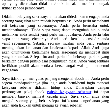
apa yang diceritakan didalam ebook ini akan memberi banyak
iktibar kepada pembacanya.
Didalam bab yang seterusnya anda akan didedahkan mengapa anda
seorang yang sihat akan mudah berputus asa. Anda perlu memahami
erti kejayaan yang sebenarnya. Anda perlu berusaha untuk
mendapatkannya. Tiada siapa yang dapat mengubah hidup anda
melainkan anda sendiri yang perlu mengubahnya. Anda perlu tahu
siapa anda yang sebenarnya. Anda perlu kenal potensi diri anda
yang sebenarnya. Sebagai seorang muslim anda perlu sentiasa
meningkatkan keimanan dan ketakwaan kepada Allah. Anda juga
akan ditunjukkan bagaimana tanda seseorang itu mendapat ilmu
yang bermanfaat. Selepas itu anda perlu tahu beberapa perkara yang
berkaitan dengan prinsip asas pengurusan masa. Anda yang sentiasa
berfikiran positif akan sentiasa bersemangat walaupun menemui
kegagalan.
Saya tidak ingin mengulas panjang mengenai ebook ini. Anda perlu
segera mendapatkannya jika ingin anda betul-betul ingin mencari
kejayaan sebenar didalam hidup anda. Diharapkan dengan
perkongsian pakej ebook
rahsia kejayaan sebenar
ini dapat
memberi banyak manfaat kepada anda. Saya yakin anda akan
menjadi seorang yang hebat selepas ini kerana pengorbanan yang
akan anda lakukan untuk menuju kejayaan sebenar.