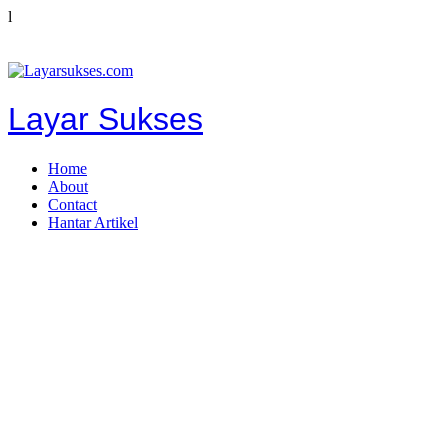
l
Layar Sukses
Home
About
Contact
Hantar Artikel