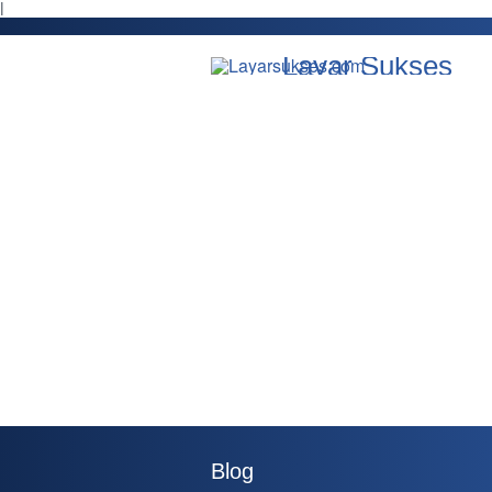
l
Layar Sukses
Blog