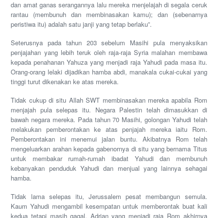
dan amat ganas serangannya lalu mereka rnenjelajah di segala ceruk
rantau (membunuh dan membinasakan kamu); dan (sebenarnya
peristiwa itu) adalah satu janji yang tetap berlaku”.
Seterusnya pada tahun 203 sebelum Masihi pula menyaksikan
penjajahan yang lebih teruk oleh raja-raja Syria malahan membawa
kepada penahanan Yahuza yang menjadi raja Yahudi pada masa itu.
Orang-orang lelaki dijadikan hamba abdi, manakala cukai-cukai yang
tinggi turut dikenakan ke atas mereka.
Tidak cukup di situ Allah SWT membinasakan mereka apabila Rom
menjajah pula selepas itu. Negara Palestin telah dimasukkan di
bawah negara mereka. Pada tahun 70 Masihi, golongan Yahudi telah
melakukan pemberontakan ke atas penjajah mereka iaitu Rom.
Pemberontakan ini menemui jalan buntu. Akibatnya Rom telah
mengeluarkan arahan kepada gabenornya di situ yang bernama Titus
untuk membakar rumah-rumah ibadat Yahudi dan membunuh
kebanyakan penduduk Yahudi dan menjual yang lainnya sehagai
hamba.
Tidak lama selepas itu, Jerussalem pesat membangun semula.
Kaum Yahudi mengambil kesempatan untuk memberontak buat kali
kedua tetapi masih gagal. Adrian yang menjadi raja Rom akhirnya