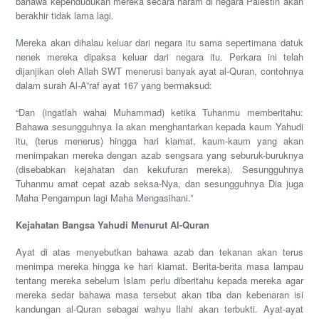
bahawa kependudukan mereka secara haram di negara Palestin akan
berakhir tidak lama lagi.
Mereka akan dihalau keluar dari negara itu sama sepertimana datuk
nenek mereka dipaksa keluar dari negara itu. Perkara ini telah
dijanjikan oleh Allah SWT menerusi banyak ayat al-Quran, contohnya
dalam surah Al-A”raf ayat 167 yang bermaksud:
“Dan (ingatlah wahai Muhammad) ketika Tuhanmu memberitahu:
Bahawa sesungguhnya Ia akan menghantarkan kepada kaum Yahudi
itu, (terus menerus) hingga hari kiamat, kaum-kaum yang akan
menimpakan mereka dengan azab sengsara yang seburuk-buruknya
(disebabkan kejahatan dan kekufuran mereka). Sesungguhnya
Tuhanmu amat cepat azab seksa-Nya, dan sesungguhnya Dia juga
Maha Pengampun lagi Maha Mengasihani.”
Kejahatan Bangsa Yahudi Menurut Al-Quran
Ayat di atas menyebutkan bahawa azab dan tekanan akan terus
menimpa mereka hingga ke hari kiamat. Berita-berita masa lampau
tentang mereka sebelum Islam perlu diberitahu kepada mereka agar
mereka sedar bahawa masa tersebut akan tiba dan kebenaran isi
kandungan al-Quran sebagai wahyu Ilahi akan terbukti. Ayat-ayat