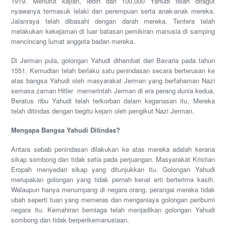
1919. Menurut kajian, lebih dari 100,000 Yahudi telah diragut
nyawanya termasuk lelaki dan perempuan serta anak-anak mereka.
Jalanraya telah dibasahi dengan darah mereka. Tentera telah
melakukan kekejaman di luar batasan pemikiran manusia di samping
mencincang lumat anggota badan mereka.
Di Jerman pula, golongan Yahudi dihambat dari Bavaria pada tahun
1551. Kemudian telah berlaku satu penindasan secara berterusan ke
atas bangsa Yahudi oleh masyarakat Jerman yang berfahaman Nazi
semasa zaman Hitler memerintah Jerman di era perang dunia kedua.
Beratus ribu Yahudi telah terkorban dalam keganasan itu. Mereka
telah ditindas dengan begitu kejam oleh pengikut Nazi Jerman.
Mengapa Bangsa Yahudi Ditindas?
Antara sebab penindasan dilakukan ke atas mereka adalah kerana
sikap sombong dan tidak setia pada perjuangan. Masyarakat Kristian
Eropah menyedari sikap yang ditunjukkan itu. Golongan Yahudi
merupakan golongan yang tidak pernah kenal erti berterima kasih.
Walaupun hanya menumpang di negara orang, perangai mereka tidak
ubah seperti tuan yang memeras dan menganiaya golongan peribumi
negara itu. Kemahiran berniaga telah menjadikan golongan Yahudi
sombong dan tidak berperikemanusiaan.