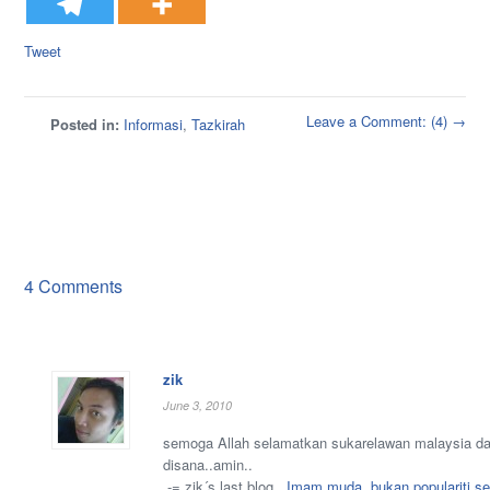
Tweet
Leave a Comment: (4) →
Posted in:
Informasi
,
Tazkirah
4 Comments
zik
June 3, 2010
semoga Allah selamatkan sukarelawan malaysia da
disana..amin..
.-= zik´s last blog ..
Imam muda, bukan populariti s