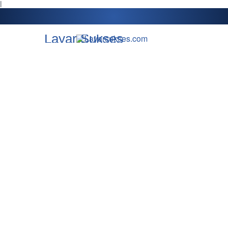
l
Layar Sukses