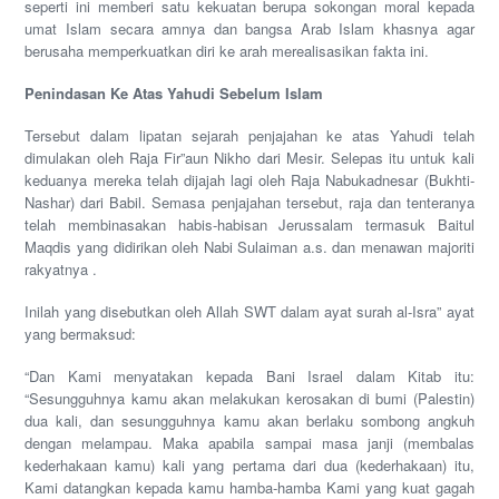
seperti ini memberi satu kekuatan berupa sokongan moral kepada
umat Islam secara amnya dan bangsa Arab Islam khasnya agar
berusaha memperkuatkan diri ke arah merealisasikan fakta ini.
Penindasan Ke Atas Yahudi Sebelum Islam
Tersebut dalam lipatan sejarah penjajahan ke atas Yahudi telah
dimulakan oleh Raja Fir”aun Nikho dari Mesir. Selepas itu untuk kali
keduanya mereka telah dijajah lagi oleh Raja Nabukadnesar (Bukhti-
Nashar) dari Babil. Semasa penjajahan tersebut, raja dan tenteranya
telah membinasakan habis-habisan Jerussalam termasuk Baitul
Maqdis yang didirikan oleh Nabi Sulaiman a.s. dan menawan majoriti
rakyatnya .
Inilah yang disebutkan oleh Allah SWT dalam ayat surah al-Isra” ayat
yang bermaksud:
“Dan Kami menyatakan kepada Bani Israel dalam Kitab itu:
“Sesungguhnya kamu akan melakukan kerosakan di bumi (Palestin)
dua kali, dan sesungguhnya kamu akan berlaku sombong angkuh
dengan melampau. Maka apabila sampai masa janji (membalas
kederhakaan kamu) kali yang pertama dari dua (kederhakaan) itu,
Kami datangkan kepada kamu hamba-hamba Kami yang kuat gagah