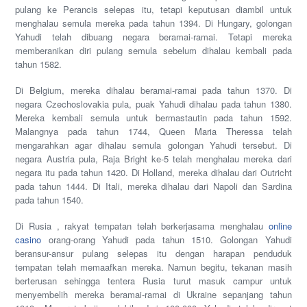
pulang ke Perancis selepas itu, tetapi keputusan diambil untuk
menghalau semula mereka pada tahun 1394. Di Hungary, golongan
Yahudi telah dibuang negara beramai-ramai. Tetapi mereka
memberanikan diri pulang semula sebelum dihalau kembali pada
tahun 1582.
Di Belgium, mereka dihalau beramai-ramai pada tahun 1370. Di
negara Czechoslovakia pula, puak Yahudi dihalau pada tahun 1380.
Mereka kembali semula untuk bermastautin pada tahun 1592.
Malangnya pada tahun 1744, Queen Maria Theressa telah
mengarahkan agar dihalau semula golongan Yahudi tersebut. Di
negara Austria pula, Raja Bright ke-5 telah menghalau mereka dari
negara itu pada tahun 1420. Di Holland, mereka dihalau dari Outricht
pada tahun 1444. Di Itali, mereka dihalau dari Napoli dan Sardina
pada tahun 1540.
Di Rusia , rakyat tempatan telah berkerjasama menghalau
online
casino
orang-orang Yahudi pada tahun 1510. Golongan Yahudi
beransur-ansur pulang selepas itu dengan harapan penduduk
tempatan telah memaafkan mereka. Namun begitu, tekanan masih
berterusan sehingga tentera Rusia turut masuk campur untuk
menyembelih mereka beramai-ramai di Ukraine sepanjang tahun