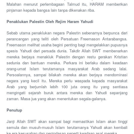
Malahan menurut perlembagaan Talmud itu, HARAM memberikan
pinjaman kepada bangsa lain tanpa dikenakan riba.
Penaklukan Palestin Oleh Rejim Haram Yahudi
Sebab utama penaklukan negara Palestin sebenarnya berpunca dari
perancangan yang teliti oleh Persatuan Freemason Antarabangsa.
Freemason melihat usaha begini penting bagi mengelakkan pupusnya
spesis Yahudi dari persada dunia. Takdir Allah SWT membenarkan
mereka berjaya menakluk Palestin dengan restu gerakan Kristian
sedunia dan bantuan mereka. Perkara ini berlaku dalam keadaan
orang-umat Islam terutamanya masyarakat Arab sedang lalai.
Persoalannya, sampai bilakah mereka akan berjaya mendominasi
negara yang kecil itu. Mereka perlu waspada kepada masyarakat
Arab yang berjumlah lebih 100 juta orang itu yang sentiasa
mengingati sejarah buruk antara mereka dan Yahudi sepanjang
zaman. Masa jua yang akan menentukan segala-galanya.
Penutup
Janji Allah SWT akan sampai bagi memastikan Islam akan tinggi
semula dan musuh-musuh Islam terutamanya Yahudi akan kembali
ke era kesusahan dan penindasan seperti keadaan asal mereka.