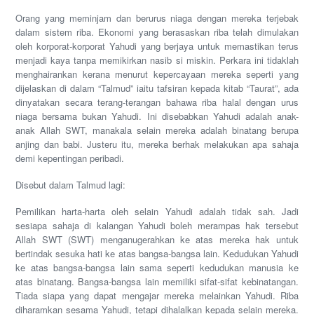
Orang yang meminjam dan berurus niaga dengan mereka terjebak
dalam sistem riba. Ekonomi yang berasaskan riba telah dimulakan
oleh korporat-korporat Yahudi yang berjaya untuk memastikan terus
menjadi kaya tanpa memikirkan nasib si miskin. Perkara ini tidaklah
menghairankan kerana menurut kepercayaan mereka seperti yang
dijelaskan di dalam “Talmud” iaitu tafsiran kepada kitab “Taurat”, ada
dinyatakan secara terang-terangan bahawa riba halal dengan urus
niaga bersama bukan Yahudi. Ini disebabkan Yahudi adalah anak-
anak Allah SWT, manakala selain mereka adalah binatang berupa
anjing dan babi. Justeru itu, mereka berhak melakukan apa sahaja
demi kepentingan peribadi.
Disebut dalam Talmud lagi:
Pemilikan harta-harta oleh selain Yahudi adalah tidak sah. Jadi
sesiapa sahaja di kalangan Yahudi boleh merampas hak tersebut
Allah SWT (SWT) menganugerahkan ke atas mereka hak untuk
bertindak sesuka hati ke atas bangsa-bangsa lain. Kedudukan Yahudi
ke atas bangsa-bangsa lain sama seperti kedudukan manusia ke
atas binatang. Bangsa-bangsa lain memiliki sifat-sifat kebinatangan.
Tiada siapa yang dapat mengajar mereka melainkan Yahudi. Riba
diharamkan sesama Yahudi, tetapi dihalalkan kepada selain mereka.