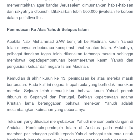
memerintahkan agar bandar Jerussalem dimusnahkan habis-habisan
dan rakyatnya dibunuh. Ditaksirkan lebih 500,000 jiwatelah terkorban
dalam peristiwa itu .
Penindasan Ke Atas Yahudi Selepas Islam
Apabila Nabi Muhammad SAW berhijrah ke Madinah, kaum Yahudi
telah menyusun beberapa konspirasi jahat ke atas Islam. Akibatnya,
pelbagai tindakan tegas telah dikenakan terhadap mereka sehingga
membawa kepadapembunuhan beramai-ramai kaum Yahudi dan
pengusiran keluar dari negara Islam Madinah.
Kemudian di akhir kurun ke 13, penindasan ke atas mereka masih
berterusan. Pada kali ini negara Eropah pula yang bertindak menekan
mereka. Sejarah telah menunjukkan bahawa kaum Yahudi pernah
dibunuh di Sepanyol dan Portugal. Bahkan kepercayaan agama
Kristian lama beranggapan bahawa menekan Yahudi adalah
melambangkan keimanan yang sebenarnya.
Tekanan yang dihadapi menyebabkan Yahudi mencari perlindungan di
Andalus. Pemimpin-pemimpin Islam di Andalus pada waktu itu
memberi perlindungan politik kepada Yahudi sebagai satu cara untuk
berdakwah kepada mereka. Namun panas yang disangka sampai ke