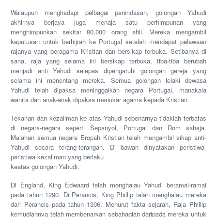
Walaupun menghadapi pelbagai penindasan, golongan Yahudi
akhirnya berjaya juga menaja satu perhimpunan yang
menghimpunkan sekitar 80,000 orang ahli. Mereka mengambil
keputusan untuk berhijrah ke Portugal setelah mendapat pelawaan
rajanya yang beragama Kristian dan bersikap terbuka. Setibanya di
sana, raja yang selama ini bersikap terbuka, tiba-tiba berubah
menjadi anti Yahudi selepas dipengaruhi golongan gereja yang
selama ini menentang mereka. Semua golongan lelaki dewasa
Yahudi telah dipaksa meninggalkan negara Portugal, manakala
wanita dan anak-anak dipaksa menukar agama kepada Kristian.
Tekanan dan kezaliman ke atas Yahudi sebenarnya tidaklah terbatas
di negara-negara seperti Sepanyol, Portugal dan Rom sahaja.
Malahan semua negara Eropah Kristian telah mengambil sikap anti-
Yahudi secara terang-terangan. Di bawah dinyatakan peristiwa-
peristiwa kezaliman yang berlaku
keatas golongan Yahudi:
Di England, King Edwaard telah menghalau Yahudi beramai-ramai
pada tahun 1290. Di Perancis, King Phillip telah menghalau mereka
dari Perancis pada tahun 1306. Menurut fakta sejarah, Raja Phillip
kemudiannva telah membenarkan sebahagian daripada mereka untuk