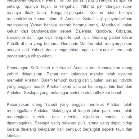
petang, rupanya hujan di tengahari. Nikmat perlindungan rupa-
rupanya tidak lama. Penganut-penganut Kristian telah berjaya
menundukkan kuasa Islam di Andalus. Sekali lagi penyembelihan
orang-orang Yahudi berlaku secara beramai-ramai. Mereka di halau
keluar dari bandar-bandar seperti Balensia, Qordova, Gibraltar,
Barcelona dan juga dari tempat-tempat lain. Seorang paderi besar
Katolik di situ yang bernama Hernando Martins telah menyampaikan
ucapan anti Yahudi dan mengarahkan agar unsur-unsur termasuk
penganutnya dihapuskan.
Peperangan Salib telah meletus di Andalus dan kebanyakan orang
yahudi dihapuskan. Ramai dari kalangan mereka telah dipaksa
memeluk Kristian. Dalam tempoh kurang dari 3 bulan, setiap individu
yang enggan masuk Kristian akan dihalau ke tempat lain luar dari
Andalus. Sesiapa yang melanggar perintah akan dihukum bunuh .
Kebanyakan orang Yahudi yang enggan memeluk Kristian telah
meninggalkan Andalus. Malangnya di tengah jalan para lanun telah
menangkap mereka dan mereka dijadikan hamba untuk
diperniagakan. Sesiapa yang terlepas pula jarang yang dapat hidup
kerana diserang kelaparan dan penyakit berjangkit seperti taun dan
lain-lain.