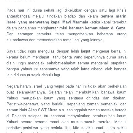
Pada hari ini dunia sekali lagi dikejutkan dengan satu lagi krisis
antarabangsa melalui tindakan biadab dan kejam t
entera marin
Israel yang menyerang kapal Mavi Marmala
ketika kapal tersebut
dalam perjalanan menghantar
misi bantuan kemanusiaan di Gaza
.
Dan serangan tersebut telah mengorbankan beberapa orang
sukarelawan dan mencederakan ramai lagi yang lainnya.
Saya tidak ingin mengulas dengan lebih lanjut mengenai berita ini
kerana belum mendapat tahu berita yang sepenuhnya cuma saya
disini ingin mengajak sahabat-sahabat semua mengenali siapakan
bangsa yahudi ini sebenarnya yang telah lama dibenci oleh bangsa
lain didunia ni sejak dahulu lagi.
Negara haram Israel yang wujud pada hari ini tidak akan berkekalan
buat selama-lamanya. Sejarah telah membuktikan bahawa kaum
Yahudi merupakan kaum yang sentiasa ditindas dan ditekan.
Peristiwa-peristiwa yang berlaku sepanjang zaman semenjak dari
zaman Nabi Allah SWT Musa a.s. sehinggalah zaman mereka berada
di Palestin selepas itu sentiasa menyaksikan pembunuhan kaum
Yahudi secara beramai-ramai oleh musuh-musuh mereka. Melalui
peristiwa-peristiwa yang berlaku itu, kita selaku umat Islam yakin