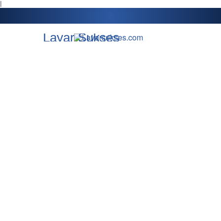
l
Layar Sukses