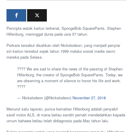
Pencipta watak kartun terkenal, SpongeBob SquarePants, Stephen
Hillenburg, meninggal dunia pada usia 57 tahun.
Perkara tersebut disahkan oleh Nickelodeon, yang menjadi penyiar
siri kartun tersebut sejak tahun 1999 melalui sosial media rasmi
mereka pada Selasa.
???? We are sad to share the news of the passing of Stephen
Hillenburg, the creator of SpongeBob SquarePants. Today, we
are observing a moment of silence to honor his life and work.
????
— Nickelodeon (@Nickelodeon)
November 27, 2018
Menurut satu laporan, punca kematian Hillenburg adalah penyakit
saraf motor ALS, di mana beliau sendiri pernah mendedahkan kepada
umum bahawa beliau telah didiagnosis pada Mac tahun lalu.
Selain mencipta watak yang menjadi kegemaran ramai itu, Hillenburg