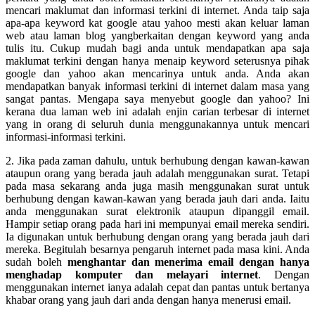
mencari maklumat dan informasi terkini di internet. Anda taip saja
apa-apa keyword kat google atau yahoo mesti akan keluar laman
web atau laman blog yangberkaitan dengan keyword yang anda
tulis itu. Cukup mudah bagi anda untuk mendapatkan apa saja
maklumat terkini dengan hanya menaip keyword seterusnya pihak
google dan yahoo akan mencarinya untuk anda. Anda akan
mendapatkan banyak informasi terkini di internet dalam masa yang
sangat pantas. Mengapa saya menyebut google dan yahoo? Ini
kerana dua laman web ini adalah enjin carian terbesar di internet
yang in orang di seluruh dunia menggunakannya untuk mencari
informasi-informasi terkini.
2. Jika pada zaman dahulu, untuk berhubung dengan kawan-kawan
ataupun orang yang berada jauh adalah menggunakan surat. Tetapi
pada masa sekarang anda juga masih menggunakan surat untuk
berhubung dengan kawan-kawan yang berada jauh dari anda. Iaitu
anda menggunakan surat elektronik ataupun dipanggil email.
Hampir setiap orang pada hari ini mempunyai email mereka sendiri.
Ia digunakan untuk berhubung dengan orang yang berada jauh dari
mereka. Begitulah besarnya pengaruh internet pada masa kini. Anda
sudah boleh
menghantar dan menerima email dengan hanya
menghadap komputer dan melayari internet
. Dengan
menggunakan internet ianya adalah cepat dan pantas untuk bertanya
khabar orang yang jauh dari anda dengan hanya menerusi email.