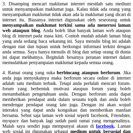
3. Disamping mencari maklumat internet mestilah satu medium
untuk menyampaikan maklumat juga. Kalau tidak ada orang yang
menyampaikan maklumat tidak akan ada la maklumat yang dicari di
internet itu. Biasanya internet digunakan oleh seseorang untuk
menyampaikan maklumat terkini sama ada menerusi laman
web ataupun blog
. Anda boleh lihat banyak laman web ataupun
blog di internet pada masa kini. Contoh mudah adalah laman blog
yang anda sedang baca sekarang ini. Saya menulis blog ini adalah
dengan niat dan tujuan untuk berkongsi informasi terkini dengan
anda semua. Saya hanya menulis di blog dan setiap orang di dunia
ini dapat melihatnya. Begitulah besarnya peranan internet dalam
memudahkan penyampaian maklumat kepada semua orang.
4. Ramai orang yang suka
berbincang ataupun berforum
. Jika
anda juga menyukainya maka berforum secara online di internet
adalah satu medium terbaik. Tetapi anda perlulah mencari forum-
forum yang berbentuk motivasi ataupun forum yang boleh
menambahkan pengetahuan anda. Dengan berforum anda dapat
memberikan pendapat anda dalam sesuatu topik dan anda boleh
mendengar pendapat orang lain juga. Dengan ini akan wujud
interaksi yang dapat anda kongsikan dan memberikan manfaat
bersama. Sebut saja laman web sosial seperti facebook, Friendster,
myspace dan banyak lagi sudah pasti ramai yang mengenalinya.
Malah saya sendiri juga mempunyai akaun di
facebook
.
Laman
web sosial ini digunakan sebagai
medium untuk bersosial dan