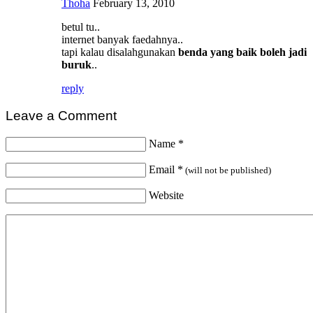
Thoha
February 13, 2010
betul tu..
internet banyak faedahnya..
tapi kalau disalahgunakan
benda yang baik boleh jadi
buruk
..
reply
Leave a Comment
Name
*
Email
*
(will not be published)
Website