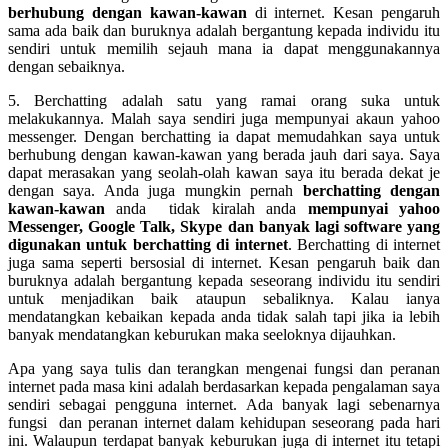
berhubung dengan kawan-kawan
di internet. Kesan pengaruh
sama ada baik dan buruknya adalah bergantung kepada individu itu
sendiri untuk memilih sejauh mana ia dapat menggunakannya
dengan sebaiknya.
5. Berchatting adalah satu yang ramai orang suka untuk
melakukannya. Malah saya sendiri juga mempunyai akaun yahoo
messenger. Dengan berchatting ia dapat memudahkan saya untuk
berhubung dengan kawan-kawan yang berada jauh dari saya. Saya
dapat merasakan yang seolah-olah kawan saya itu berada dekat je
dengan saya. Anda juga mungkin pernah
berchatting dengan
kawan-kawan
anda tidak kiralah anda
mempunyai yahoo
Messenger, Google Talk, Skype dan banyak lagi software yang
digunakan untuk berchatting di internet
. Berchatting di internet
juga sama seperti bersosial di internet. Kesan pengaruh baik dan
buruknya adalah bergantung kepada seseorang individu itu sendiri
untuk menjadikan baik ataupun sebaliknya. Kalau ianya
mendatangkan kebaikan kepada anda tidak salah tapi jika ia lebih
banyak mendatangkan keburukan maka seeloknya dijauhkan.
Apa yang saya tulis dan terangkan mengenai fungsi dan peranan
internet pada masa kini adalah berdasarkan kepada pengalaman saya
sendiri sebagai pengguna internet. Ada banyak lagi sebenarnya
fungsi dan peranan internet dalam kehidupan seseorang pada hari
ini. Walaupun terdapat banyak keburukan juga di internet itu tetapi