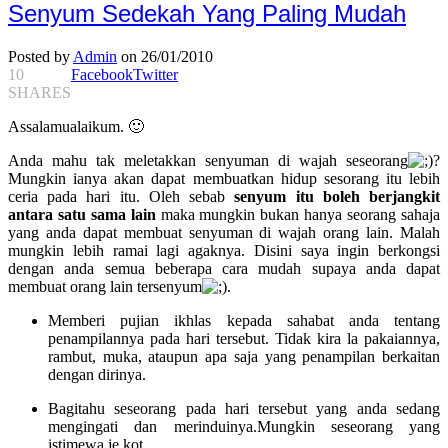
Senyum Sedekah Yang Paling Mudah
Posted by
Admin
on 26/01/2010
10
Facebook
Twitter
SHARES
Assalamualaikum. 🙂
Anda mahu tak meletakkan senyuman di wajah seseorang
?
Mungkin ianya akan dapat membuatkan hidup sesorang itu lebih
ceria pada hari itu. Oleh sebab
senyum itu boleh berjangkit
antara satu sama lain
maka mungkin bukan hanya seorang sahaja
yang anda dapat membuat senyuman di wajah orang lain. Malah
mungkin lebih ramai lagi agaknya. Disini saya ingin berkongsi
dengan anda semua beberapa cara mudah supaya anda dapat
membuat orang lain tersenyum
.
Memberi pujian ikhlas kepada sahabat anda tentang
penampilannya pada hari tersebut. Tidak kira la pakaiannya,
rambut, muka, ataupun apa saja yang penampilan berkaitan
dengan dirinya.
Bagitahu seseorang pada hari tersebut yang anda sedang
mengingati dan merinduinya.Mungkin seseorang yang
istimewa je kot.