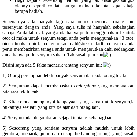
Bagi kepada seseorang hadiah yang tak disangka-sangka
olehnya seperti coklat, bunga, mainan ke atau apa sahaja
berupa hadiah.
Sebenarnya ada banyak lagi cara untuk membuat orang lain
tersenyum dengan anda. Yang saya tulis ni hanyalah sebahagian
sahaja. Anda tahu tak yang anda hanya perlu menggunakan 17 otot-
otot di muka untuk senyum tetapi anda perlu menggunakan 43 otot-
otot dimuka untuk mengerutkan dahi(stress). Jadi mengapa anda
perlu membazirkan tenaga anda untuk mengerutkan dahi sedangkan
anda hanya perlu senyum sahaja. Tak susah pun kan
Disini saya ada 5 fakta menarik tentang senyum ini:
1) Orang perempuan lebih banyak senyum daripada orang lelaki.
2) Senyuman dapat membebaskan
endorphins
yang membuatkan
kita rasa lebih baik.
3) Kita semua mempunyai keupayaan yang sama untuk senyum,ia
bukannya sesuatu yang kita belajar dari orang lain.
4) Senyum adalah gambaran sejagat tentang kebahagiaan.
5) Seseorang yang sentiasa senyum adalah mudah untuk lebih
gembira, menarik, jujur dan cekap berbanding orang yang susah