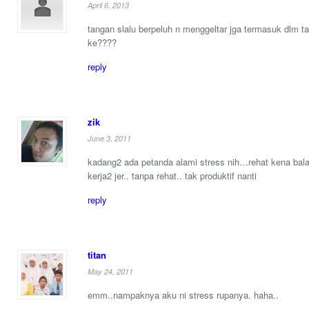
April 6, 2013
tangan slalu berpeluh n menggeltar jga termasuk dlm t
ke????
reply
zik
June 3, 2011
kadang2 ada petanda alami stress nih…rehat kena ba
kerja2 jer.. tanpa rehat.. tak produktif nanti
reply
titan
May 24, 2011
emm..nampaknya aku ni stress rupanya. haha..