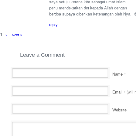
saya setuju kerana kita sebagai umat islam
perlu mendekatkan diri kepada Allah dengan
berdoa supaya diberikan ketenangan oleh Nya.. 
reply
1
2
Next »
Leave a Comment
Name
*
Email
(will 
*
Website