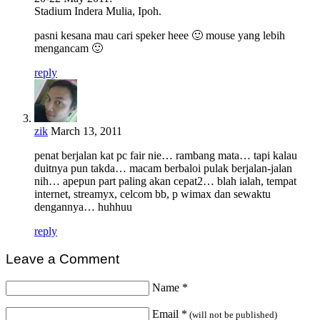
Stadium Indera Mulia, Ipoh.
pasni kesana mau cari speker heee 🙂 mouse yang lebih
mengancam 🙂
reply
zik
March 13, 2011
penat berjalan kat pc fair nie… rambang mata… tapi kalau
duitnya pun takda… macam berbaloi pulak berjalan-jalan
nih… apepun part paling akan cepat2… blah ialah, tempat
internet, streamyx, celcom bb, p wimax dan sewaktu
dengannya… huhhuu
reply
Leave a Comment
Name
*
Email
*
(will not be published)